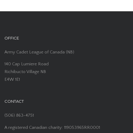
OFFICE
Army Cadet League of Canada (NB)
140 Cap Lumiere Road
Richibucto Village NB
E4W 1E1
CONTACT
(506) 863-4751
A registered Canadian charity: 119053965RR0001