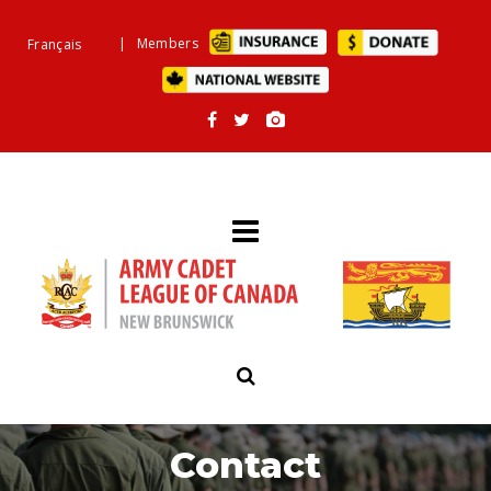
|
Members
Français
Contact